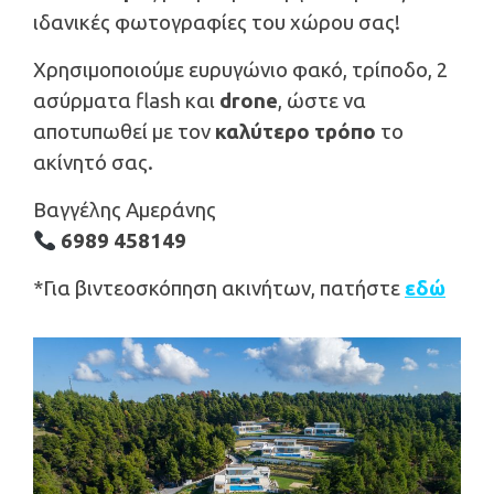
ιδανικές φωτογραφίες του χώρου σας!
Χρησιμοποιούμε ευρυγώνιο φακό, τρίποδο, 2
ασύρματα flash και
drone
, ώστε να
αποτυπωθεί με τον
καλ
ύτερο τρόπο
το
ακίνητό σας.
Βαγγέλης Αμεράνης
6989 458149
*Για βιντεοσκόπηση ακινήτων, πατήστε
εδώ